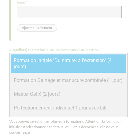
Pays
*
A quelle(s) formation(s) souhaitez vous vous inscrire ?
*
Formation initiale "Du naturel à l'extension" (4
jours)
Formation Gainage et manucure combinée (1 jour)
Master Gel X (2 jours)
Perfectionnement individuel 1 jour avec Lili
Perfectionnement individuel 2 jours avec Lili
Vous pouvez sélectionner plusieurs formations. Attention, la formation
initiale est sélectionnée par défaut. Veuillez la décocher si elle ne vous
concerne pas.
Module Nailart 3D & Chrome