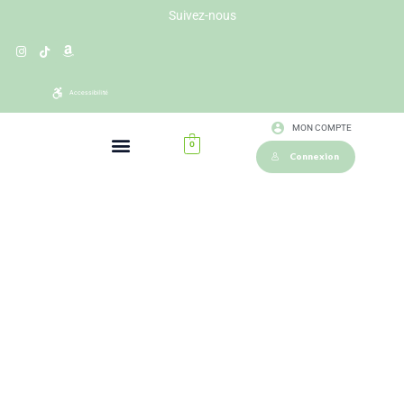
Suivez-nous
Accessibilité
MON COMPTE
0
Connexion
Pré inscription aux formations Lili Creuk
Ce formulaire doit être obligatoirement rempli avant toute demande
d’informations et/ou inscriptions concernant les formations Lili Creuk.
Cela nous permet de prendre connaissance de votre positionnement
dans le domaine de la prothésie ongulaire, mais également de vos
attentes/projets afin de vous conseiller au mieux dans le choix d’une
formation de notre catalogue.