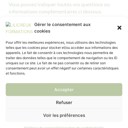
Vous pouvez indiquer toutes vos questions ou
informations complémentaires ci dessous.
Message
Gérer le consentement aux
cookies
Pour offrir les meilleures expériences, nous utilisons des technologies
telles que les cookies pour stocker et/ou accéder aux informations des
appareils. Le fait de consentir à ces technologies nous permettra de
traiter des données telles que le comportement de navigation ou les ID
uniques sur ce site. Le fait de ne pas consentir ou de retirer son
consentement peut avoir un effet négatif sur certaines caractéristiques
et fonctions.
Envoyer le formulaire
Accepter
ACCUEIL
FORMATIONS
FINANCEMENTS
Refuser
INSCRIPTIONS
HANDICAP
CONTACT
Voir les préférences
Politique de confidentialité
CGV
Politique de cookies
Déclaration de confidentialité