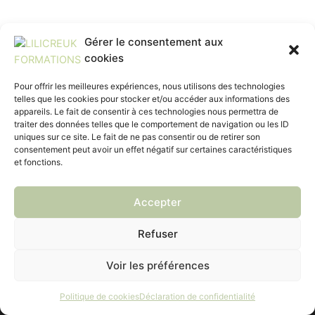
Gérer le consentement aux
cookies
Pour offrir les meilleures expériences, nous utilisons des technologies
telles que les cookies pour stocker et/ou accéder aux informations des
appareils. Le fait de consentir à ces technologies nous permettra de
traiter des données telles que le comportement de navigation ou les ID
uniques sur ce site. Le fait de ne pas consentir ou de retirer son
consentement peut avoir un effet négatif sur certaines caractéristiques
et fonctions.
Accepter
ACCUEIL
FORMATIONS
FINANCEMENTS
Refuser
INSCRIPTIONS
HANDICAP
CONTACT
Voir les préférences
Politique de confidentialité
CGV
©2023 Copyright LILICREUK - Créé par LZRSTUDIO
Politique de cookies
Déclaration de confidentialité