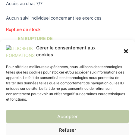
Accès au chat 7/7
Aucun suivi individuel concernant les exercices
Rupture de stock
EN RUPTURE DE
Produits similaires
STOCK
Gérer le consentement aux
cookies
FORMATIONS BUSINESS
Pour offrir les meilleures expériences, nous utilisons des technologies
FORMATION BUSINESS –
telles que les cookies pour stocker et/ou accéder aux informations des
LES CLÉS EN MAINS (AVEC
appareils. Le fait de consentir à ces technologies nous permettra de
SUIVI)
traiter des données telles que le comportement de navigation ou les ID
450,00
€
uniques sur ce site. Le fait de ne pas consentir ou de retirer son
consentement peut avoir un effet négatif sur certaines caractéristiques
Lire la suite
et fonctions.
Accepter
ACCUEIL
FORMATIONS
FINANCEMENTS
Refuser
INSCRIPTIONS
HANDICAP
CONTACT