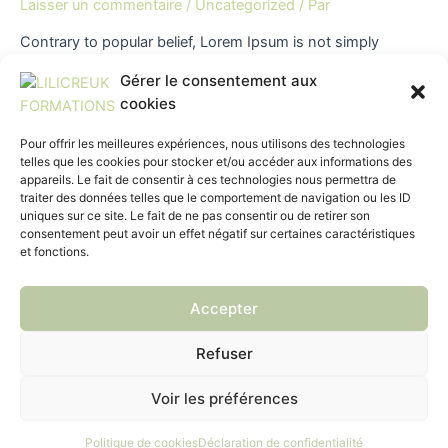
Laisser un commentaire
/
Uncategorized
/ Par
Contrary to popular belief, Lorem Ipsum is not simply
random text.It has roots in a piece of classical Latin
Gérer le consentement aux
literature from 45 BC.
cookies
Pour offrir les meilleures expériences, nous utilisons des technologies
telles que les cookies pour stocker et/ou accéder aux informations des
Hello world!
appareils. Le fait de consentir à ces technologies nous permettra de
traiter des données telles que le comportement de navigation ou les ID
uniques sur ce site. Le fait de ne pas consentir ou de retirer son
1 commentaire
/
Uncategorized
/ Par
LILI CREUK ADMIN
consentement peut avoir un effet négatif sur certaines caractéristiques
et fonctions.
Welcome to WordPress. This is your first post. Edit or delete
it, then start writing!
Accepter
ACCUEIL
FORMATIONS
FINANCEMENTS
Refuser
INSCRIPTIONS
HANDICAP
CONTACT
Voir les préférences
Politique de confidentialité
CGV
Politique de cookies
Déclaration de confidentialité
©2023 Copyright LILICREUK - Créé par LZRSTUDIO